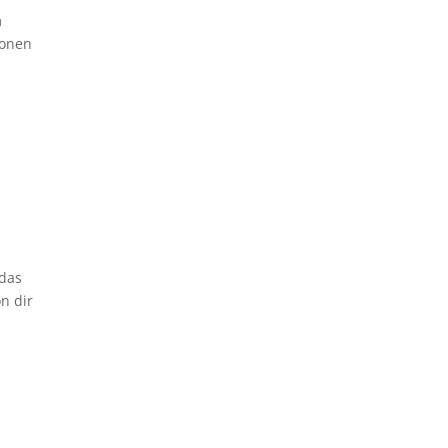
m
ionen
 das
n dir