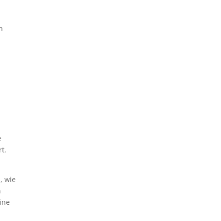
n
e
t.
, wie
n
ine