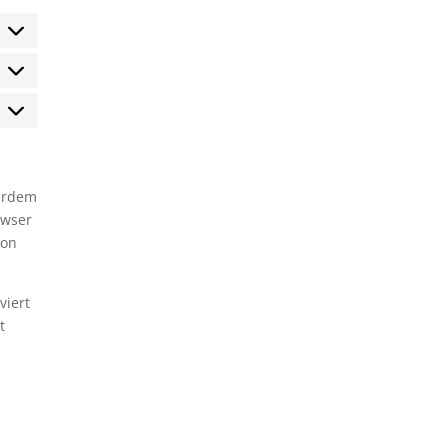
tatistiken
arketing
ßerdem
owser
ion
viert
t