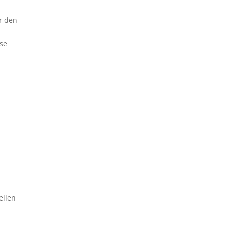
ir den
ese
ellen