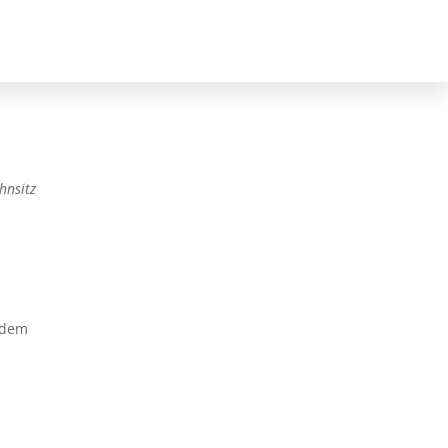
hnsitz
rdem