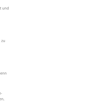
rt und
g zu
denn
e-
en,