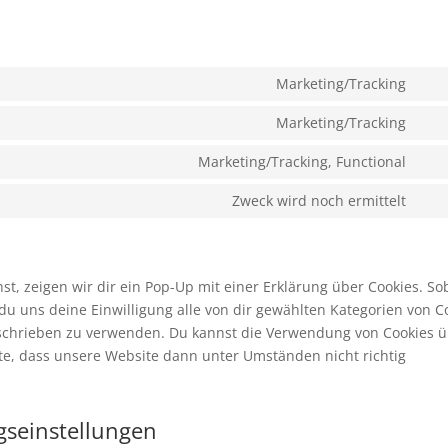
Marketing/Tracking
Con
to
Marketing/Tracking
Con
serv
to
Marketing/Tracking, Functional
goo
Con
serv
font
to
Zweck wird noch ermittelt
goo
Con
serv
ma
to
you
serv
son
, zeigen wir dir ein Pop-Up mit einer Erklärung über Cookies. So
t du uns deine Einwilligung alle von dir gewählten Kategorien von C
beschrieben zu verwenden. Du kannst die Verwendung von Cookies 
hte, dass unsere Website dann unter Umständen nicht richtig
ngseinstellungen